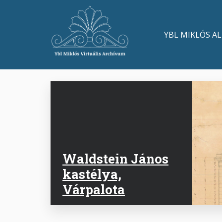
Ugrás
a
Main
tartalomra
YBL MIKLÓS A
navigation
Waldstein János
kastélya,
Várpalota