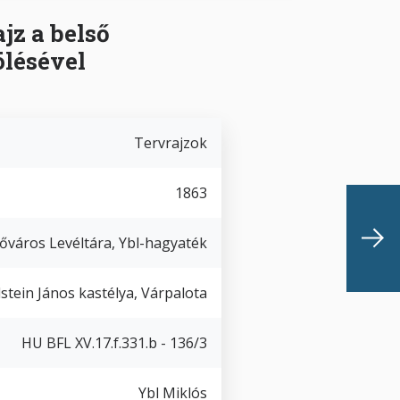
ajz a belső
ölésével
Tervrajzok
1863
őváros Levéltára, Ybl-hagyaték
stein János kastélya, Várpalota
HU BFL XV.17.f.331.b - 136/3
Ybl Miklós