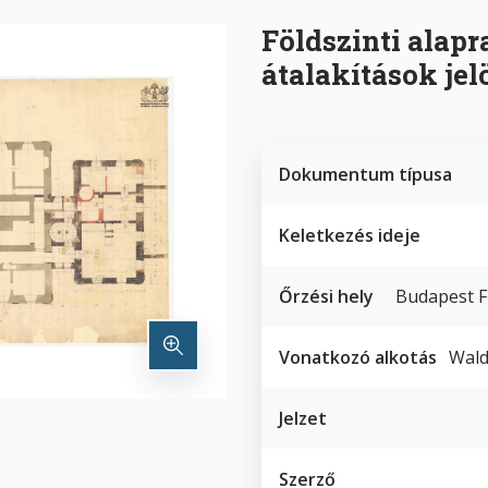
Földszinti alapr
átalakítások jel
Dokumentum típusa
Keletkezés ideje
Őrzési hely
Budapest F
Vonatkozó alkotás
Wald
Jelzet
Szerző