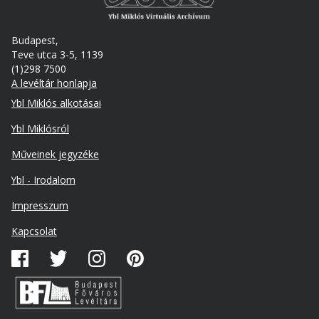
Budapest,
Teve utca 3-5, 1139
(1)298 7500
A levéltár honlapja
Footer
Ybl Miklós alkotásai
Ybl Miklósról
Műveinek jegyzéke
Ybl - Irodalom
Lábléc
Impresszum
másodlagos
Kapcsolat
Közösségi
média