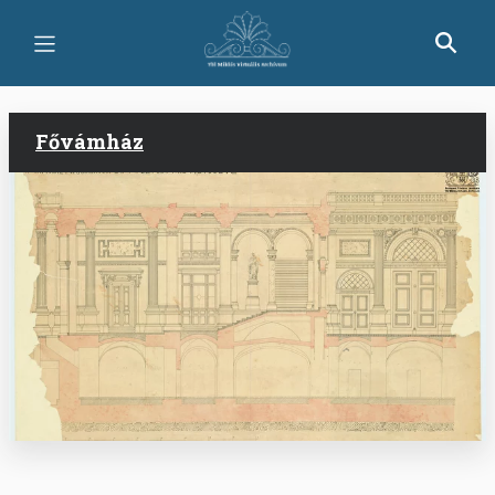
Ugrás
a
tartalomra
Fővámház