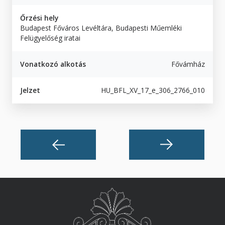
Őrzési hely
Budapest Főváros Levéltára, Budapesti Műemléki
Felügyelőség iratai
Vonatkozó alkotás
Fővámház
Jelzet
HU_BFL_XV_17_e_306_2766_010