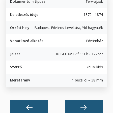
Dokumentum típusa
Tervrajzok
Keletkezés ideje
1870 - 1874
Őrzési hely
Budapest Főváros Levéltára, Ybl-hagyaték
Vonatkozó alkotás
Fővámház
Jelzet
HU BFL XV.17.f.331.b - 122/27
Szerző
Ybl Miklós
Méretarány
1 bécsi öl = 38 mm