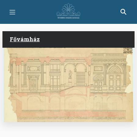
Ugrás
a
tartalomra
Fővámház