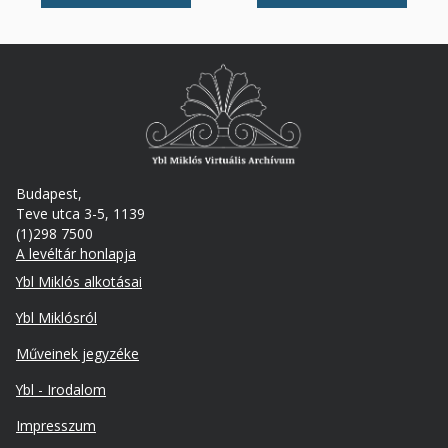
Budapest,
Teve utca 3-5, 1139
(1)298 7500
A levéltár honlapja
Footer
Ybl Miklós alkotásai
Ybl Miklósról
Műveinek jegyzéke
Ybl - Irodalom
Lábléc
Impresszum
másodlagos