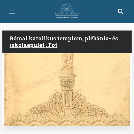
Ugrás
a
tartalomra
Római katolikus templom, plébánia- és
iskolaépület , Fót