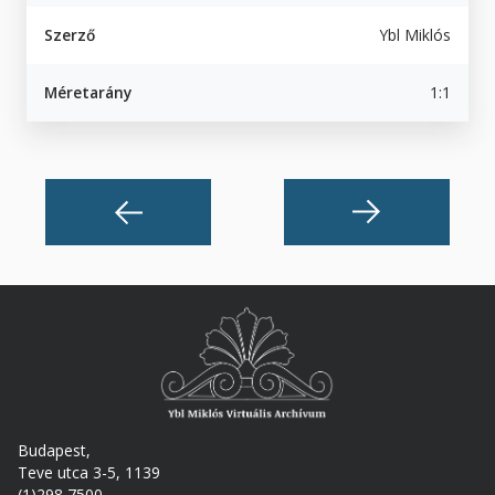
Szerző
Ybl Miklós
Méretarány
1:1
Budapest,
Teve utca 3-5, 1139
(1)298 7500