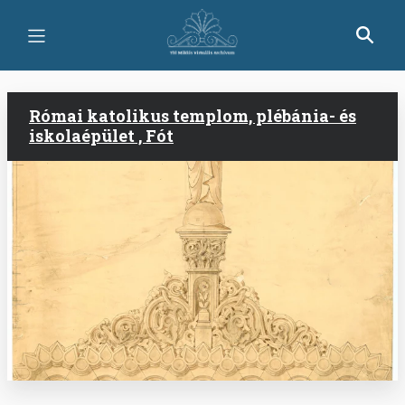
Ugrás
a
tartalomra
Római katolikus templom, plébánia- és
iskolaépület , Fót