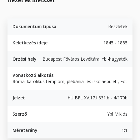
nézet és metszet
Dokumentum típusa
Részletek
Keletkezés ideje
1845 - 1855
Őrzési hely
Budapest Főváros Levéltára, Ybl-hagyaték
Vonatkozó alkotás
Római katolikus templom, plébánia- és iskolaépület , Fót
Jelzet
HU BFL XV.17.f.331.b - 4/170b
Szerző
Ybl Miklós
Méretarány
1:1