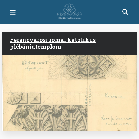
Ugrás
a
tartalomra
Ferencvárosi római katolikus
plébániatemplom