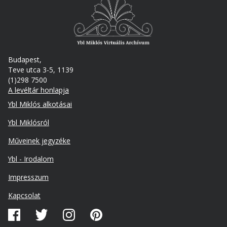
Budapest,
Teve utca 3-5, 1139
(1)298 7500
A levéltár honlapja
Footer
Ybl Miklós alkotásai
Ybl Miklósról
Műveinek jegyzéke
Ybl - Irodalom
Lábléc
Impresszum
másodlagos
Kapcsolat
Közösségi
média