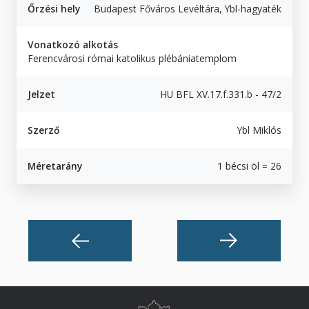
Őrzési hely
Budapest Főváros Levéltára, Ybl-hagyaték
Vonatkozó alkotás
Ferencvárosi római katolikus plébániatemplom
Jelzet
HU BFL XV.17.f.331.b - 47/2
Szerző
Ybl Miklós
Méretarány
1 bécsi öl = 26