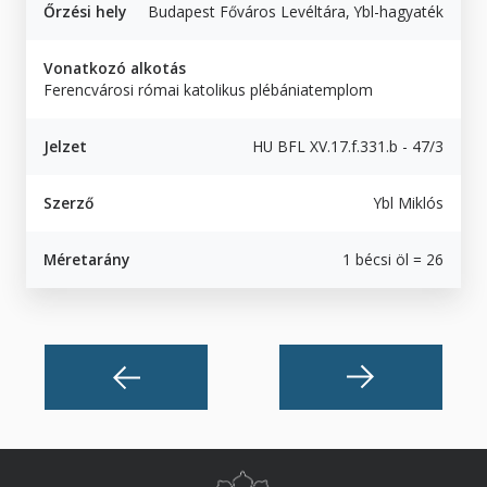
Őrzési hely
Budapest Főváros Levéltára, Ybl-hagyaték
Vonatkozó alkotás
Ferencvárosi római katolikus plébániatemplom
Jelzet
HU BFL XV.17.f.331.b - 47/3
Szerző
Ybl Miklós
Méretarány
1 bécsi öl = 26