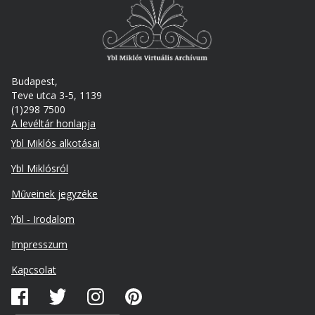
Budapest,
Teve utca 3-5, 1139
(1)298 7500
A levéltár honlapja
Footer
Ybl Miklós alkotásai
Ybl Miklósról
Műveinek jegyzéke
Ybl - Irodalom
Lábléc
Impresszum
másodlagos
Kapcsolat
Közösségi
média