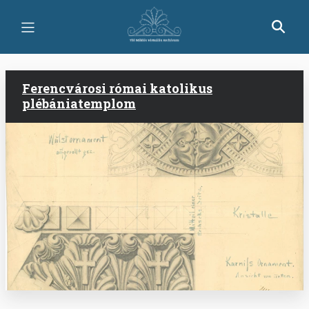
Ugrás
a
tartalomra
Ferencvárosi római katolikus
plébániatemplom