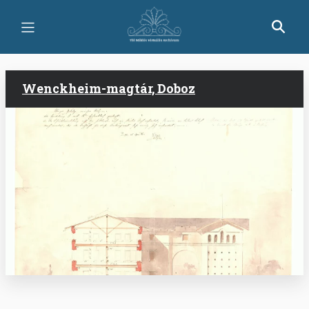
Ugrás
a
tartalomra
Wenckheim-magtár, Doboz