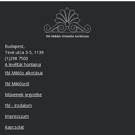
Budapest,
Teve utca 3-5, 1139
(1)298 7500
A levéltár honlapja
Footer
Ybl Miklós alkotásai
Ybl Miklósról
Műveinek jegyzéke
Ybl - Irodalom
Lábléc
Impresszum
másodlagos
Kapcsolat