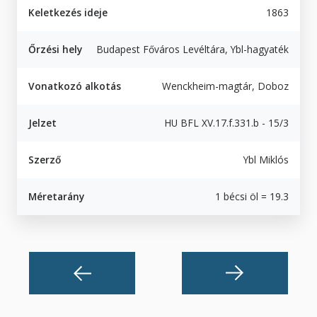
Keletkezés ideje
1863
Őrzési hely
Budapest Főváros Levéltára, Ybl-hagyaték
Vonatkozó alkotás
Wenckheim-magtár, Doboz
Jelzet
HU BFL XV.17.f.331.b - 15/3
Szerző
Ybl Miklós
Méretarány
1 bécsi öl = 19.3