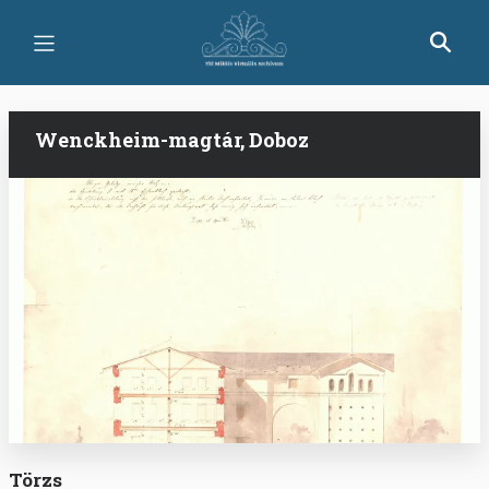
Ugrás
a
tartalomra
Wenckheim-magtár, Doboz
Törzs