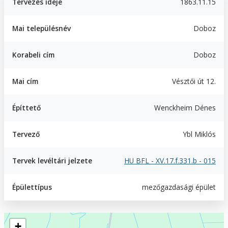
Tervezés ideje
1863.11.15
Mai településnév
Doboz
Korabeli cím
Doboz
Mai cím
Vésztői út 12.
Építtető
Wenckheim Dénes
Tervező
Ybl Miklós
Tervek levéltári jelzete
HU BFL - XV.17.f.331.b - 015
Épülettípus
mezőgazdasági épület
Geofield
+