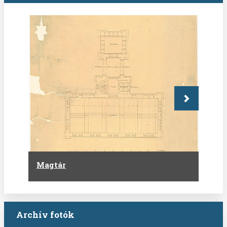
Következő
Magtár
Archív fotók