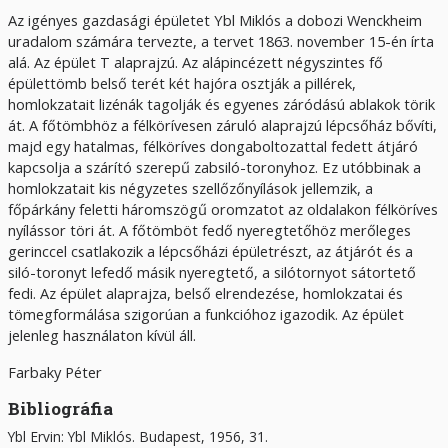
Az igényes gazdasági épületet Ybl Miklós a dobozi Wenckheim
uradalom számára tervezte, a tervet 1863. november 15-én írta
alá. Az épület T alaprajzú. Az alápincézett négyszintes fő
épülettömb belső terét két hajóra osztják a pillérek,
homlokzatait lizénák tagolják és egyenes záródású ablakok törik
át. A főtömbhöz a félkörívesen záruló alaprajzú lépcsőház bővíti,
majd egy hatalmas, félköríves dongaboltozattal fedett átjáró
kapcsolja a szárító szerepű zabsiló-toronyhoz. Ez utóbbinak a
homlokzatait kis négyzetes szellőzőnyílások jellemzik, a
főpárkány feletti háromszögű oromzatot az oldalakon félköríves
nyílássor töri át. A főtömböt fedő nyeregtetőhöz merőleges
gerinccel csatlakozik a lépcsőházi épületrészt, az átjárót és a
siló-toronyt lefedő másik nyeregtető, a silótornyot sátortető
fedi. Az épület alaprajza, belső elrendezése, homlokzatai és
tömegformálása szigorúan a funkcióhoz igazodik. Az épület
jelenleg használaton kívül áll.
Farbaky Péter
Bibliográfia
Ybl Ervin: Ybl Miklós. Budapest, 1956, 31.