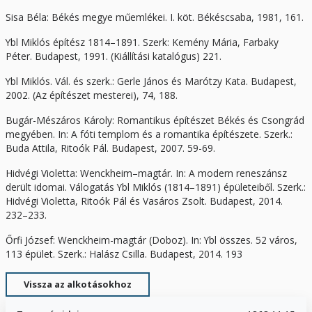
Sisa Béla: Békés megye műemlékei. I. köt. Békéscsaba, 1981, 161.
Ybl Miklós építész 1814–1891. Szerk: Kemény Mária, Farbaky
Péter. Budapest, 1991. (Kiállítási katalógus) 221.
Ybl Miklós. Vál. és szerk.: Gerle János és Marótzy Kata. Budapest,
2002. (Az építészet mesterei), 74, 188.
Bugár-Mészáros Károly: Romantikus építészet Békés és Csongrád
megyében. In: A fóti templom és a romantika építészete. Szerk.:
Buda Attila, Ritoók Pál. Budapest, 2007. 59-69.
Hidvégi Violetta: Wenckheim–magtár. In: A modern reneszánsz
derült idomai. Válogatás Ybl Miklós (1814–1891) épületeiből. Szerk.:
Hidvégi Violetta, Ritoók Pál és Vasáros Zsolt. Budapest, 2014.
232–233.
Őrfi József: Wenckheim-magtár (Doboz). In: Ybl összes. 52 város,
113 épület. Szerk.: Halász Csilla. Budapest, 2014. 193
Vissza az alkotásokhoz