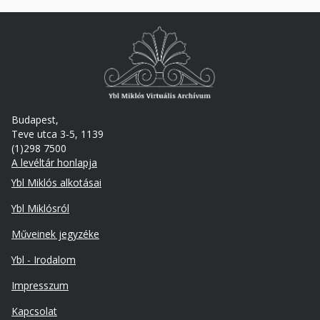
Budapest,
Teve utca 3-5, 1139
(1)298 7500
A levéltár honlapja
Footer
Ybl Miklós alkotásai
Ybl Miklósról
Műveinek jegyzéke
Ybl - Irodalom
Lábléc
Impresszum
másodlagos
Kapcsolat