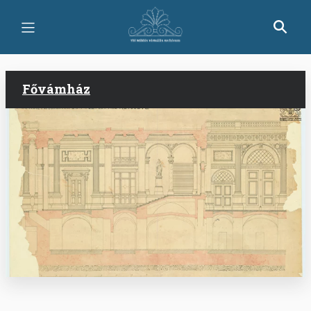
Ugrás
a
tartalomra
Fővámház