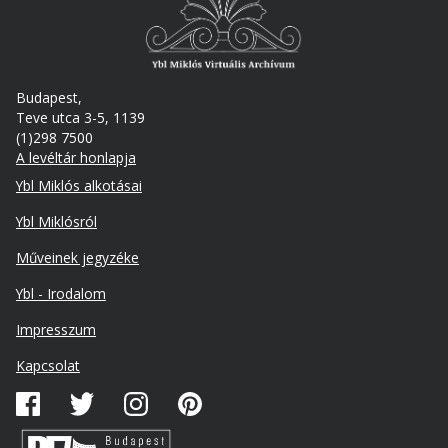
Budapest,
Teve utca 3-5, 1139
(1)298 7500
A levéltár honlapja
Footer
Ybl Miklós alkotásai
Ybl Miklósról
Műveinek jegyzéke
Ybl - Irodalom
Lábléc
Impresszum
másodlagos
Kapcsolat
Közösségi
média