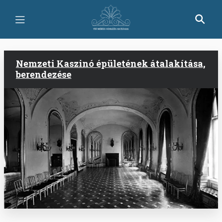
Ugrás
a
tartalomra
Nemzeti Kaszinó épületének átalakítása,
berendezése