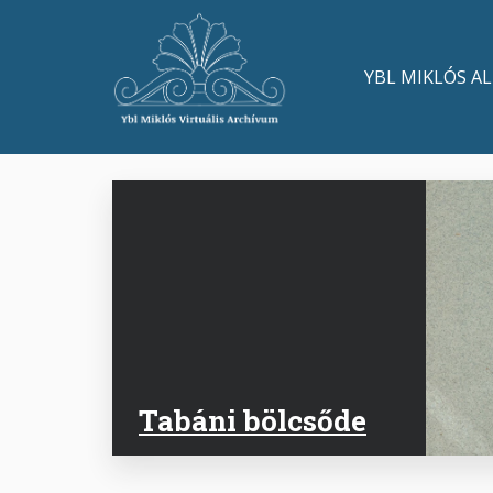
Ugrás
a
Main
tartalomra
YBL MIKLÓS A
navigation
Tabáni bölcsőde