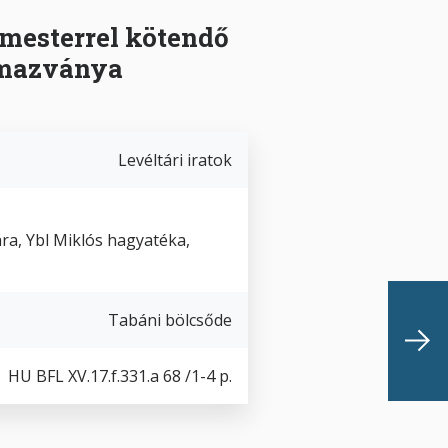
mesterrel kötendő
lmazványa
Levéltári iratok
ra, Ybl Miklós hagyatéka,
Tabáni bölcsőde
HU BFL XV.17.f.331.a 68 /1-4 p.