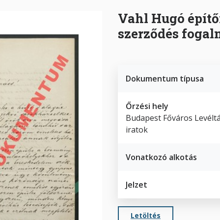
Vahl Hugó építő
szerződés foga
Dokumentum típusa
Őrzési hely
Budapest Főváros Levéltá
iratok
Vonatkozó alkotás
Jelzet
Letöltés