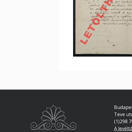
Budapes
Teve ut
(1)298 
A levélt