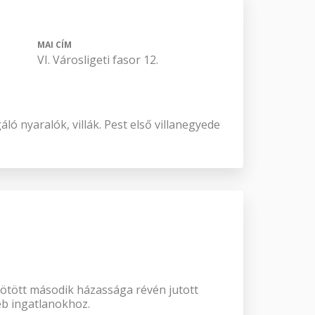
MAI CÍM
VI. Városligeti fasor 12.
ó nyaralók, villák. Pest első villanegyede
kötött második házassága révén jutott
éb ingatlanokhoz.