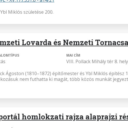
Ybl Miklós születése 200.
mzeti Lovarda és Nemzeti Tornacs
ALOMTÍPUS
MAI CÍM
tás
VIII. Pollack Mihály tér 8. hel
ack Ágoston (1810–1872) építőmester és Ybl Miklós építész 18
alkozásuk nem futhatta ki magát, több közös munkát jegyezt
portál homlokzati rajza alaprajzi rés