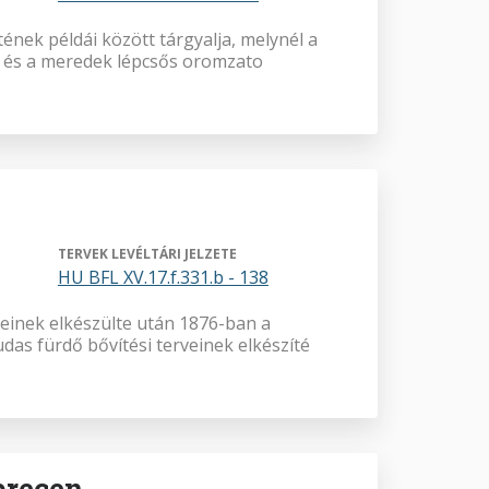
nek példái között tárgyalja, melynél a
ny és a meredek lépcsős oromzato
TERVEK LEVÉLTÁRI JELZETE
HU BFL XV.17.f.331.b - 138
veinek elkészülte után 1876-ban a
das fürdő bővítési terveinek elkészíté
brecen