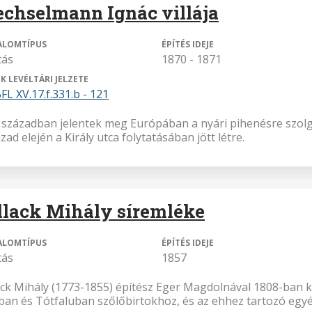
chselmann Ignác villája
ALOMTÍPUS
ÉPÍTÉS IDEJE
tás
1870 - 1871
K LEVÉLTÁRI JELZETE
FL XV.17.f.331.b - 121
. században jelentek meg Európában a nyári pihenésre szolgál
zad elején a Király utca folytatásában jött létre.
llack Mihály síremléke
ALOMTÍPUS
ÉPÍTÉS IDEJE
tás
1857
ack Mihály (1773-1855) építész Eger Magdolnával 1808-ban 
ban és Tótfaluban szőlőbirtokhoz, és az ehhez tartozó egy