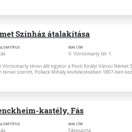
met Színház átalakítása
ALOMTÍPUS
MAI CÍM
tás
V. Vörösmarty tér 1.
i Vörösmarty téren állt egykor a Pesti Királyi Városi Német
 tervei szerint, Pollack Mihály kivitelezésében 1807-ben ke
nckheim-kastély, Fás
ALOMTÍPUS
MAI CÍM
tás
Fáspuszta