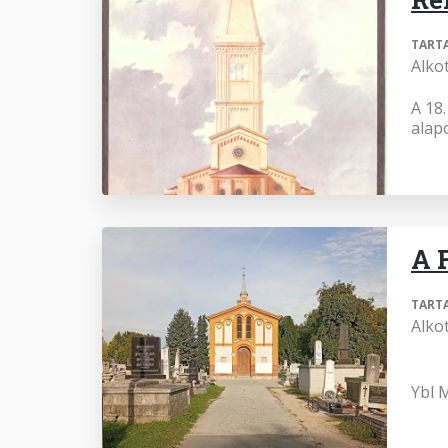
TART
Alko
A 18
alapo
A 
TART
Alko
Ybl M