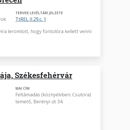
TERVEK LEVÉLTÁRI JELZETE
rok
TtREL II.29.c. 1
ra leromlott, hogy fontolóra kellett venni
ája, Székesfehérvár
MAI CÍM
Feltámadás (köznyelvben: Csutora)
temető, Berényi út 34.