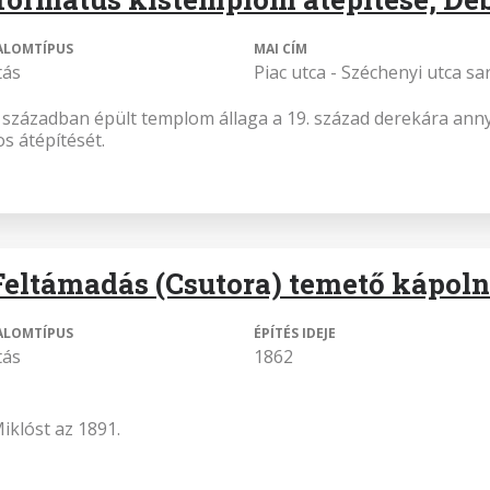
ALOMTÍPUS
MAI CÍM
tás
Piac utca - Széchenyi utca sa
. században épült templom állaga a 19. század derekára annyi
s átépítését.
Feltámadás (Csutora) temető kápoln
ALOMTÍPUS
ÉPÍTÉS IDEJE
tás
1862
iklóst az 1891.