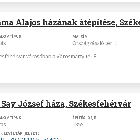
ama Alajos házának átépítése, Szék
ALOMTÍPUS
MAI CÍM
tás
Országzászló tér 1.
esfehérvár városában a Vörösmarty tér 8.
. Say József háza, Székesfehérvár
ALOMTÍPUS
ÉPÍTÉS IDEJE
tás
1859
K LEVÉLTÁRI JELZETE
L - XV.17.f.331.b - a14/21