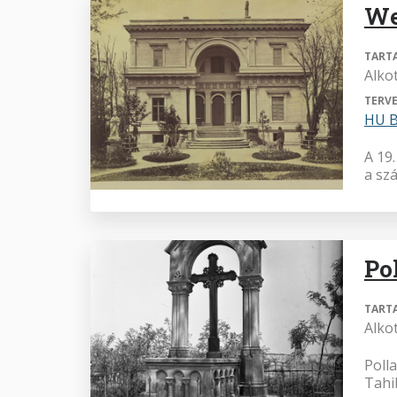
We
TART
Alko
TERVE
HU B
A 19
a szá
Po
TART
Alko
Poll
Tahi