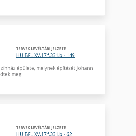
TERVEK LEVÉLTÁRI JELZETE
HU BFL XV.17.f.331.b - 149
 Színház épülete, melynek építését Johann
zdtek meg.
TERVEK LEVÉLTÁRI JELZETE
HU BFL XV.17.f.331.b - 62