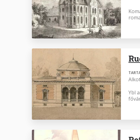
Komá
roma
Ru
TART
Alko
Ybl 
fővá
Re