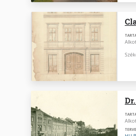
Cl
TART
Alko
Szék
Dr
TART
Alko
TERVE
HU BF