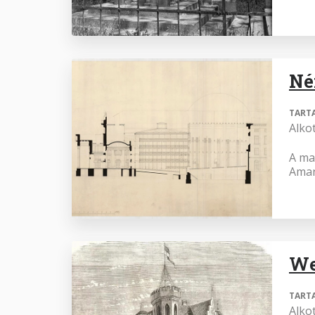
Né
TART
Alko
A ma
Aman
We
TART
Alko