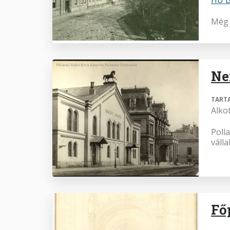
Még 
Ne
TART
Alko
Poll
váll
Fő