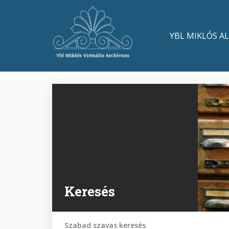
Ugrás
a
Main
tartalomra
YBL MIKLÓS A
navigation
Keresés
Szabad szavas keresés