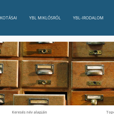
LKOTÁSAI
YBL MIKLÓSRÓL
YBL-IRODALOM
Keresés név alapján
Topo