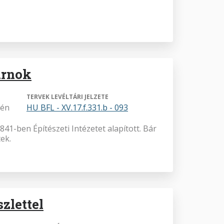
arnok
TERVEK LEVÉLTÁRI JELZETE
yén
HU BFL - XV.17.f.331.b - 093
41-ben Építészeti Intézetet alapított. Bár
ek.
zlettel