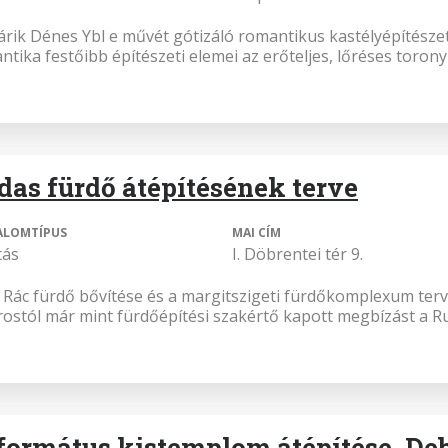
rik Dénes Ybl e művét gótizáló romantikus kastélyépítészeté
ntika festőibb építészeti elemei az erőteljes, lőréses toro
das fürdő átépítésének terve
ALOMTÍPUS
MAI CÍM
tás
I. Döbrentei tér 9.
a Rác fürdő bővítése és a margitszigeti fürdőkomplexum ter
rostól már mint fürdőépítési szakértő kapott megbízást a Ru
formátus kistemplom átépítése, De