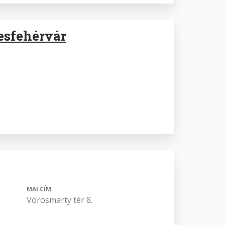
esfehérvár
MAI CÍM
Vörösmarty tér 8.