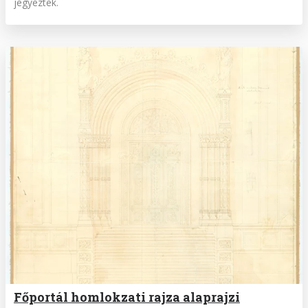
jegyeztek.
Főportál homlokzati rajza alaprajzi