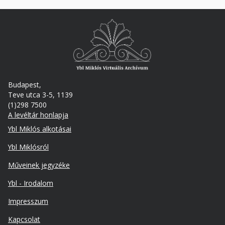
Budapest,
Teve utca 3-5, 1139
(1)298 7500
A levéltár honlapja
Footer
Ybl Miklós alkotásai
Ybl Miklósról
Műveinek jegyzéke
Ybl - Irodalom
Lábléc
Impresszum
másodlagos
Kapcsolat