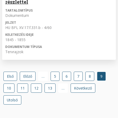
részlettel
TARTALOMTÍPUS
Dokumentum
JELZET
HU BFL XV.17.f.331.b - 4/60
KELETKEZÉS IDEJE
1845 - 1855
DOKUMENTUM TÍPUSA
Tervrajzok
Oldalszámozás
Első
Első
Előző
Előző
…
Oldal
5
Oldal
6
Oldal
7
Oldal
8
Jelenlegi
9
oldal
oldal
oldal
Oldal
10
Oldal
11
Oldal
12
Oldal
13
…
Következő
Következő
oldal
Utolsó
Utolsó
oldal