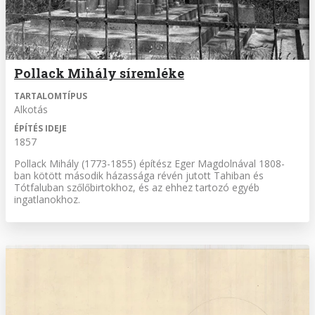
Pollack Mihály síremléke
TARTALOMTÍPUS
Alkotás
ÉPÍTÉS IDEJE
1857
Pollack Mihály (1773-1855) építész Eger Magdolnával 1808-
ban kötött második házassága révén jutott Tahiban és
Tótfaluban szőlőbirtokhoz, és az ehhez tartozó egyéb
ingatlanokhoz.