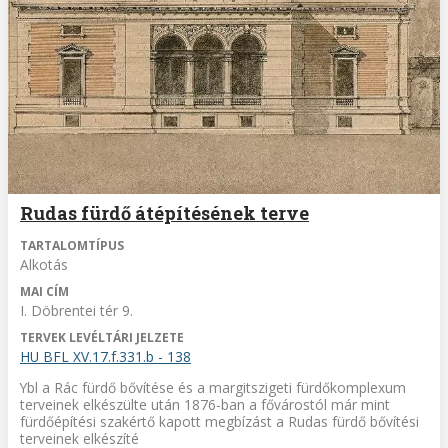
Rudas fürdő átépítésének terve
TARTALOMTÍPUS
Alkotás
MAI CÍM
I. Döbrentei tér 9.
TERVEK LEVÉLTÁRI JELZETE
HU BFL XV.17.f.331.b - 138
Ybl a Rác fürdő bővítése és a margitszigeti fürdőkomplexum
terveinek elkészülte után 1876-ban a fővárostól már mint
fürdőépítési szakértő kapott megbízást a Rudas fürdő bővítési
terveinek elkészíté