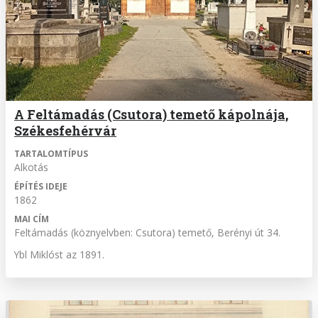
A Feltámadás (Csutora) temető kápolnája,
Székesfehérvár
TARTALOMTÍPUS
Alkotás
ÉPÍTÉS IDEJE
1862
MAI CÍM
Feltámadás (köznyelvben: Csutora) temető, Berényi út 34.
Ybl Miklóst az 1891.