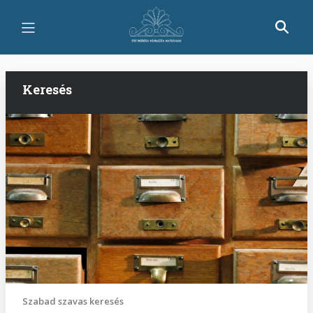
Ugrás
a
tartalomra
Keresés
Szabad szavas keresés