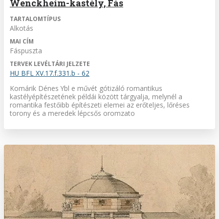
Wenckheim-kastély, Fás
TARTALOMTÍPUS
Alkotás
MAI CÍM
Fáspuszta
TERVEK LEVÉLTÁRI JELZETE
HU BFL XV.17.f.331.b - 62
Komárik Dénes Ybl e művét gótizáló romantikus
kastélyépítészetének példái között tárgyalja, melynél a
romantika festőibb építészeti elemei az erőteljes, lőréses
torony és a meredek lépcsős oromzato