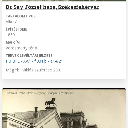
Dr. Say József háza, Székesfehérvár
TARTALOMTÍPUS
Alkotás
ÉPÍTÉS IDEJE
1859
MAI CÍM
Vörösmarty tér 8.
TERVEK LEVÉLTÁRI JELZETE
HU BFL - XV.17.f.331.b - a14/21
Még Ybl Miklós születése 200.