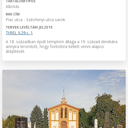
TARTALOMTÍPUS
Alkotás
MAI CÍM
Piac utca - Széchenyi utca sarok
TERVEK LEVÉLTÁRI JELZETE
TtREL II.29.c. 1
A 18. században épült templom állaga a 19. század derekára
annyira leromlott, hogy fontolóra kellett venni alapos
átépítését.