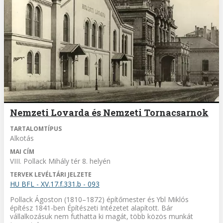
Nemzeti Lovarda és Nemzeti Tornacsarnok
TARTALOMTÍPUS
Alkotás
MAI CÍM
VIII. Pollack Mihály tér 8. helyén
TERVEK LEVÉLTÁRI JELZETE
HU BFL - XV.17.f.331.b - 093
Pollack Ágoston (1810–1872) építőmester és Ybl Miklós
építész 1841-ben Építészeti Intézetet alapított. Bár
vállalkozásuk nem futhatta ki magát, több közös munkát