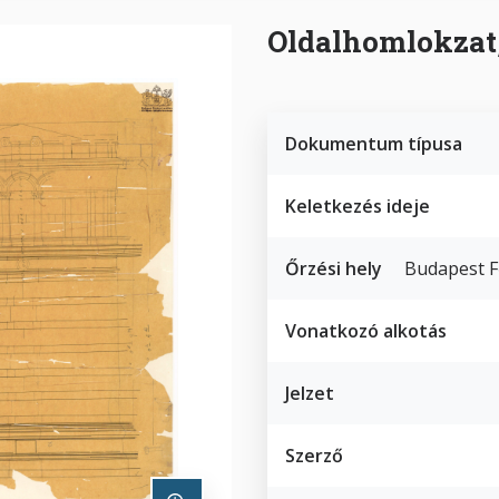
Oldalhomlokzat,
Dokumentum típusa
Keletkezés ideje
Őrzési hely
Budapest F
Vonatkozó alkotás
Jelzet
Szerző