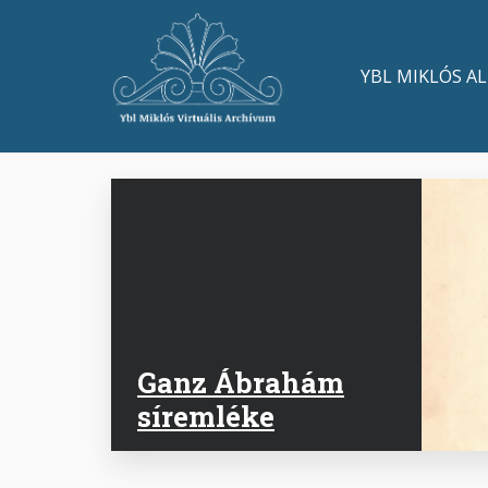
Ugrás
a
Main
tartalomra
YBL MIKLÓS A
navigation
Ganz Ábrahám
síremléke