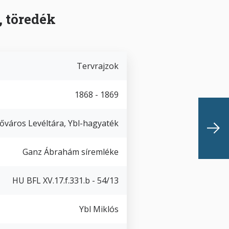
 töredék
Tervrajzok
1868 - 1869
őváros Levéltára, Ybl-hagyaték
Ganz Ábrahám síremléke
HU BFL XV.17.f.331.b - 54/13
Ybl Miklós