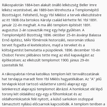
Rákospalotán 1884-ben alakult önálló lelkészség Beller Imre
lelkész vezetésével, aki 1889-ben létrehozta a Templomépítő
Bizottságot. Feltehető, hogy Ybl Miklóst a tervek elkészítésére
az itt 1808 óta birtokos Károlyi család kérhette fel. Ybl 1891.
január 22-én meghalt. A ma álló templom építését 1891.
augusztus 2-án szavazták meg egy helyi gyűlésen. A
Templomépítő Bizottság 1896. október 25-én ásványi Balassa
Ernő építész, MÁV főmérnök historizáló, neoromán stílusú
terveit fogadta el kivitelezésre, majd a terveket és a
költségvetést bemutatta a püspöknek. 1896. december 10-én
Chobot Ferenc plébános tette meg az első kapavágást az
építkezésen; az elkészült templomot 1900. június 29-én
szentelték fel.
A rákospalotai római katolikus templom két tervváltozatának
hat tervlapja maradt fenn Ybl Miklós hagyatékában. Az "A" jelű
tervlapok közé tartozó vázlattervi szintű alaprajz egy
latinkereszt alaprajzú templomot ábrázol. A homlokzat elé lépő
torony két oldalához egy-egy a főhomlokzat és az
oldalhomlokzatok felé nyitott, a külső sarkokon oszloppal
támasztott nyílású előcsarnok kapcsolódik. A templom terében a