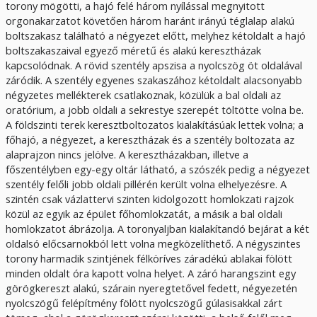
torony mögötti, a hajó felé három nyílással megnyitott
orgonakarzatot követően három haránt irányú téglalap alakú
boltszakasz található a négyezet előtt, melyhez kétoldalt a hajó
boltszakaszaival egyező méretű és alakú keresztházak
kapcsolódnak. A rövid szentély apszisa a nyolcszög öt oldalával
záródik. A szentély egyenes szakaszához kétoldalt alacsonyabb
négyzetes mellékterek csatlakoznak, közülük a bal oldali az
oratórium, a jobb oldali a sekrestye szerepét töltötte volna be.
A földszinti terek keresztboltozatos kialakításúak lettek volna; a
főhajó, a négyezet, a keresztházak és a szentély boltozata az
alaprajzon nincs jelölve. A keresztházakban, illetve a
főszentélyben egy-egy oltár látható, a szószék pedig a négyezet
szentély felőli jobb oldali pillérén került volna elhelyezésre. A
szintén csak vázlattervi szinten kidolgozott homlokzati rajzok
közül az egyik az épület főhomlokzatát, a másik a bal oldali
homlokzatot ábrázolja. A toronyaljban kialakítandó bejárat a két
oldalsó előcsarnokból lett volna megközelíthető. A négyszintes
torony harmadik szintjének félköríves záradékú ablakai fölött
minden oldalt óra kapott volna helyet. A záró harangszint egy
görögkereszt alakú, szárain nyeregtetővel fedett, négyezetén
nyolcszögű felépítmény fölött nyolcszögű gúlasisakkal zárt