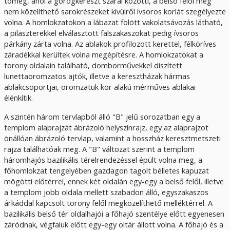
tömeg, ahol a görögkereszt szárai közötti, a belső felől meg
nem közelíthető sarokrészeket kívülről ívsoros korlát szegélyezte
volna. A homlokzatokon a lábazat fölött vakolatsávozás látható,
a pilaszterekkel elválasztott falszakaszokat pedig ívsoros
párkány zárta volna. Az ablakok profilozott kerettel, félköríves
záradékkal kerültek volna megépítésre. A homlokzatokat a
torony oldalain található, domborművekkel díszített
lunettaoromzatos ajtók, illetve a keresztházak hármas
ablakcsoportjai, oromzatuk kör alakú mérműves ablakai
élénkítik.
A szintén három tervlapból álló "B" jelű sorozatban egy a
templom alaprajzát ábrázoló helyszínrajz, egy az alaprajzot
önállóan ábrázoló tervlap, valamint a hosszház keresztmetszeti
rajza találhatóak meg. A "B" változat szerint a templom
háromhajós bazilikális térelrendezéssel épült volna meg, a
főhomlokzat tengelyében gazdagon tagolt bélletes kapuzat
mögötti előtérrel, ennek két oldalán egy-egy a belső felől, illetve
a templom jobb oldala mellett szabadon álló, egyszakaszos
árkáddal kapcsolt torony felől megközelíthető melléktérrel. A
bazilikális belső tér oldalhajói a főhajó szentélye előtt egyenesen
záródnak, végfaluk előtt egy-egy oltár állott volna. A főhajó és a