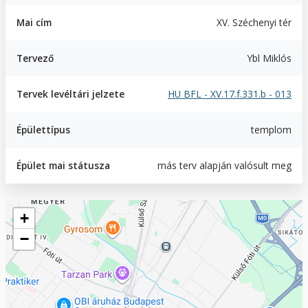
Mai cím
XV. Széchenyi tér
Tervező
Ybl Miklós
Tervek levéltári jelzete
HU BFL - XV.17.f.331.b - 013
Épülettípus
templom
Épület mai státusza
más terv alapján valósult meg
Geofield
+
−