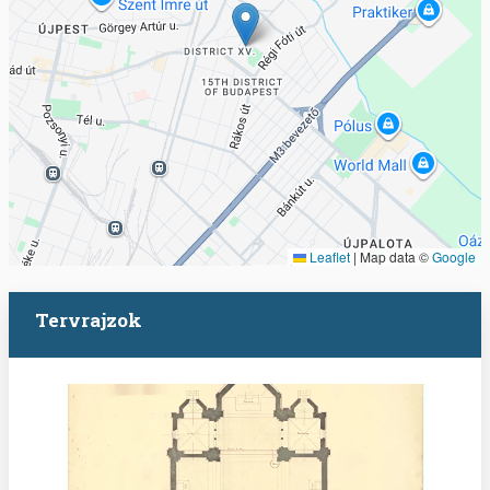
Leaflet
|
Map data ©
Google
Tervrajzok