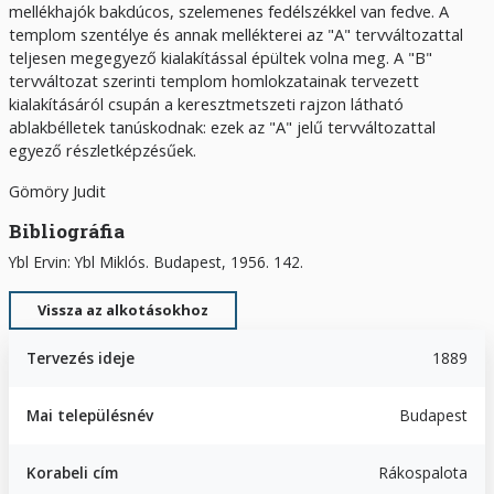
mellékhajók bakdúcos, szelemenes fedélszékkel van fedve. A
templom szentélye és annak mellékterei az "A" tervváltozattal
teljesen megegyező kialakítással épültek volna meg. A "B"
tervváltozat szerinti templom homlokzatainak tervezett
kialakításáról csupán a keresztmetszeti rajzon látható
ablakbélletek tanúskodnak: ezek az "A" jelű tervváltozattal
egyező részletképzésűek.
Gömöry Judit
Bibliográfia
Ybl Ervin: Ybl Miklós. Budapest, 1956. 142.
Vissza az alkotásokhoz
Tervezés ideje
1889
Mai településnév
Budapest
Korabeli cím
Rákospalota