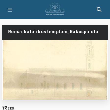
Ugrás
a
tartalomra
Római katolikus templom, Rákospalota
Törzs