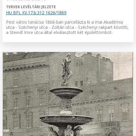
TERVEK LEVÉLTÁRI JELZETE
HU BFL XV.17.b.312 1626/1869
Pest város tanácsa 1868-ban parcellázta ki a mai Akadémia
utca - Széchenyi utca - Zoltán utca - Széchenyi rakpart közötti,
a Steindl Imre utca által elválasztott két épülettömböt.