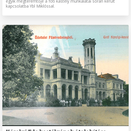
egyik megteremtője a fóti kastély munkálatai során került
kapcsolatba Ybl Miklóssal.