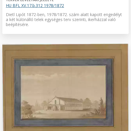
HU BFL XV.17.b.312 1978/1872
Dietl Lipót 1872-ben, 1978/1872. szám alatt kapott engedélyt
a két különálló telek egységes terv szerinti, ikerházzal való
beépítésére.