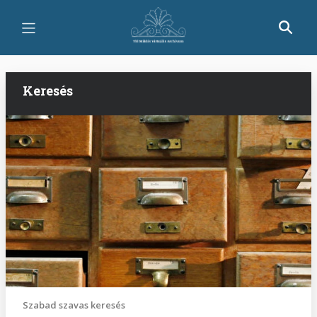
Ugrás
a
tartalomra
Keresés
Szabad szavas keresés