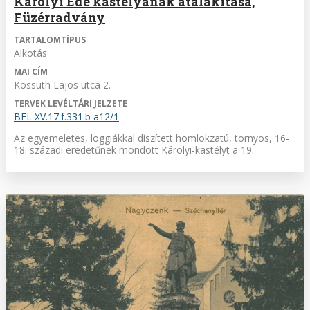
Károlyi Ede kastélyának átalakítása,
Füzérradvány
TARTALOMTÍPUS
Alkotás
MAI CÍM
Kossuth Lajos utca 2.
TERVEK LEVÉLTÁRI JELZETE
BFL XV.17.f.331.b a12/1
Az egyemeletes, loggiákkal díszített homlokzatú, tornyos, 16-
18. századi eredetűnek mondott Károlyi-kastélyt a 19.