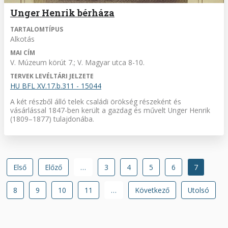
Unger Henrik bérháza
TARTALOMTÍPUS
Alkotás
MAI CÍM
V. Múzeum körút 7.; V. Magyar utca 8-10.
TERVEK LEVÉLTÁRI JELZETE
HU BFL XV.17.b.311 - 15044
A két részből álló telek családi örökség részeként és
vásárlással 1847-ben került a gazdag és művelt Unger Henrik
(1809–1877) tulajdonába.
Oldalszámozás
Első
Első
Előző
Előző
…
Oldal
3
Oldal
4
Oldal
5
Oldal
6
Jelenlegi
7
oldal
oldal
oldal
Oldal
8
Oldal
9
Oldal
10
Oldal
11
…
Következő
Következő
Utolsó
Utolsó
oldal
oldal