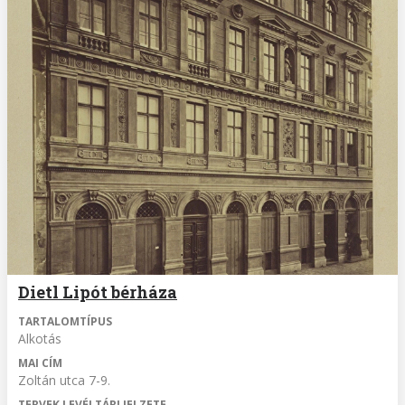
Dietl Lipót bérháza
TARTALOMTÍPUS
Alkotás
MAI CÍM
Zoltán utca 7-9.
TERVEK LEVÉLTÁRI JELZETE