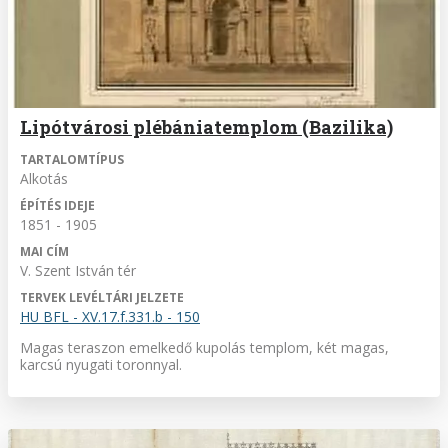
Lipótvárosi plébániatemplom (Bazilika)
TARTALOMTÍPUS
Alkotás
ÉPÍTÉS IDEJE
1851 - 1905
MAI CÍM
V. Szent István tér
TERVEK LEVÉLTÁRI JELZETE
HU BFL - XV.17.f.331.b - 150
Magas teraszon emelkedő kupolás templom, két magas,
karcsú nyugati toronnyal.