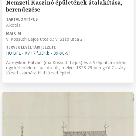
Nemzeti Kaszinó épületének átalakítása,
berendezése
TARTALOMTÍPUS
Alkotás
MAI CÍM
V. Kossuth Lajos utca 5.; V. Szép utca 2.
TERVEK LEVÉLTÁRI JELZETE
HU BFL - XV.17.f.331.b - 39-90-91
Az egykori Hatvani (ma Kossuth Lajos) és a Szép utca sarkán
egy kétemeletes palota állt, melyet 1828-29-ben gróf Cziráky
József számára Hild József épített.