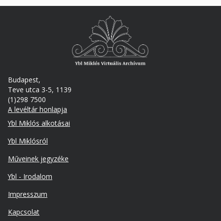
Budapest,
Teve utca 3-5, 1139
(1)298 7500
A levéltár honlapja
Footer
Ybl Miklós alkotásai
Ybl Miklósról
Műveinek jegyzéke
Ybl - Irodalom
Lábléc
Impresszum
másodlagos
Kapcsolat