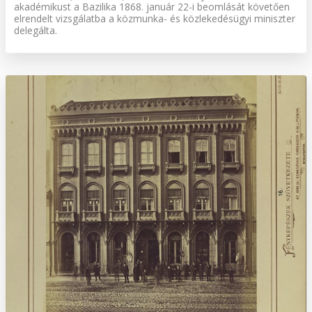
akadémikust a Bazilika 1868. január 22-i beomlását követően
elrendelt vizsgálatba a közmunka- és közlekedésügyi miniszter
delegálta.