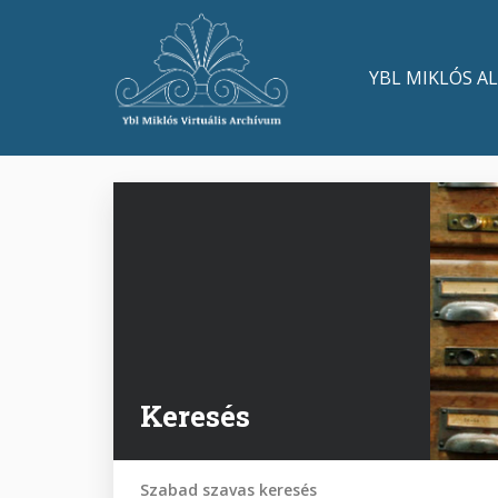
Ugrás
a
Main
tartalomra
YBL MIKLÓS A
navigation
Keresés
Szabad szavas keresés