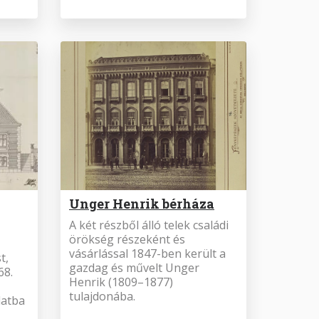
Unger Henrik bérháza
A két részből álló telek családi
örökség részeként és
vásárlással 1847-ben került a
t,
gazdag és művelt Unger
68.
Henrik (1809–1877)
tulajdonába.
latba