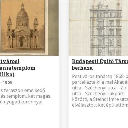
tvárosi
Budapesti Építő Társ
bániatemplom
bérháza
ilika)
Pest város tanácsa 1868-
parcellázta ki a mai Akad
- 1905
utca - Széchenyi utca - Zo
s teraszon emelkedő
utca - Széchenyi rakpart
ás templom, két magas,
közötti, a Steindl Imre utca
ú nyugati toronnyal.
elválasztott két épülettöm