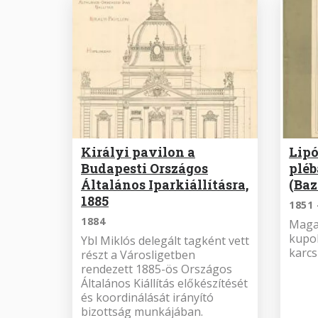
Királyi pavilon a
Lipó
Budapesti Országos
plé
Általános Iparkiállításra,
(Baz
1885
1851 
1884
Maga
kupol
Ybl Miklós delegált tagként vett
karcs
részt a Városligetben
rendezett 1885-ös Országos
Általános Kiállítás előkészítését
és koordinálását irányító
bizottság munkájában.