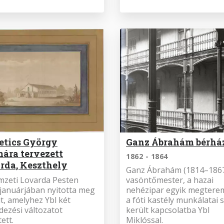
etics György
Ganz Ábrahám bérhá
ára tervezett
1862 - 1864
rda, Keszthely
Ganz Ábrahám (1814–186
mzeti Lovarda Pesten
vasöntőmester, a hazai
januárjában nyitotta meg
nehézipar egyik megtere
t, amelyhez Ybl két
a fóti kastély munkálatai 
dezési változatot
került kapcsolatba Ybl
ett.
Miklóssal.