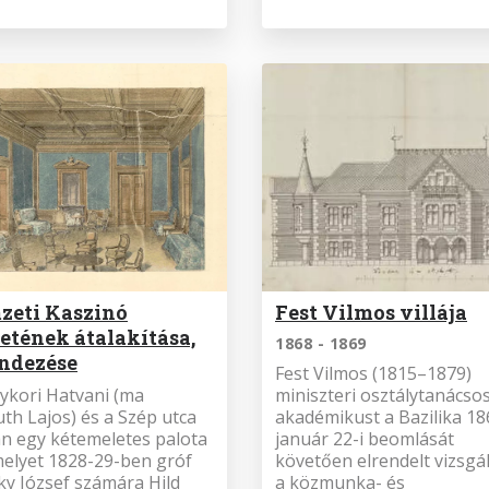
zeti Kaszinó
Fest Vilmos villája
etének átalakítása,
1868 - 1869
ndezése
Fest Vilmos (1815–1879)
ykori Hatvani (ma
miniszteri osztálytanácsos
th Lajos) és a Szép utca
akadémikust a Bazilika 18
n egy kétemeletes palota
január 22-i beomlását
 melyet 1828-29-ben gróf
követően elrendelt vizsgá
ky József számára Hild
a közmunka- és