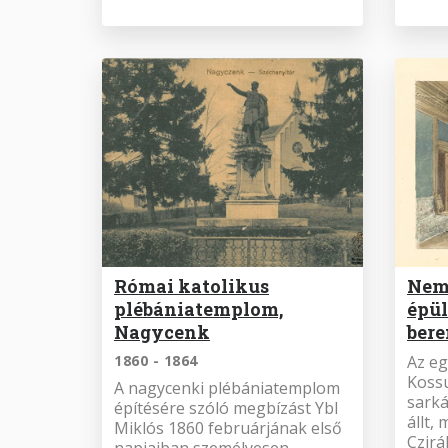
Római katolikus
Nem
plébániatemplom,
épül
Nagycenk
bere
1860 - 1864
Az eg
Kossu
A nagycenki plébániatemplom
sarká
építésére szóló megbízást Ybl
állt,
Miklós 1860 februárjának első
Czirá