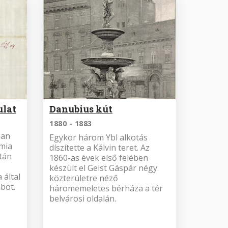
ulat
Danubius kút
1880 - 1883
ban
Egykor három Ybl alkotás
émia
díszítette a Kálvin teret. Az
ltán
1860-as évek első felében
készült el Geist Gáspár négy
 által
közterületre néző
böt.
háromemeletes bérháza a tér
belvárosi oldalán.