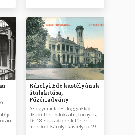
za
Károlyi Ede kastélyának
átalakítása,
Füzérradvány
7)
Az egyemeletes, loggiákkal
mtője
díszített homlokzatú, tornyos,
során
16-18. századi eredetűnek
mondott Károlyi-kastélyt a 19.