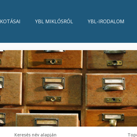
LKOTÁSAI
YBL MIKLÓSRÓL
YBL-IRODALOM
Keresés név alapján
Topo