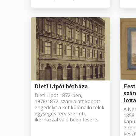
Dietl Lipót bérháza
Fest
szám
Dietl Lipót 1872-ben,
lova
1978/1872. szám alatt kapott
engedélyt a két különálló telek
A Ne
egységes terv szerinti,
1858 
ikerházzal való beépítésére.
kapui
elren
készít